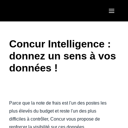
Aller au contenu principal
AMERICAS
Concur Intelligence :
United States (English)
EUROPE
donnez un sens à vos
Canada (English)
United Kingdom (English)
ASIA PACIFIC
données !
Canada (Français)
France (Français)
Australia (English)
México (Español)
Deutschland (Deutsch)
India (English)
Brasil (Português)
Regarder la vidéo
Italia (Italiano)
日本（日本語)
Parce que la note de frais est l'un des postes les
Nederlands (English)
Singapore (English)
plus élevés du budget et reste l'un des plus
Sweden (English)
difficiles à contrôler, Concur vous propose de
renforcer la visibilité sur ces données.
Denmark (English)