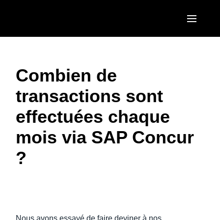
Aller au contenu principal
AMERICAS
Combien de
United States (English)
EUROPE
transactions sont
Canada (English)
United Kingdom (English)
ASIA PACIFIC
effectuées chaque
Canada (Français)
France (Français)
Australia (English)
México (Español)
mois via SAP Concur
Deutschland (Deutsch)
India (English)
Brasil (Português)
?
Italia (Italiano)
日本（日本語)
Nederlands (English)
Singapore (English)
Regarder la vidéo
Sweden (English)
Nous avons essayé de faire deviner à nos
Denmark (English)