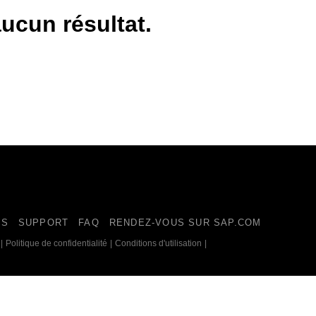
Belgium (English)
ucun résultat.
España (Español)
Norway (English)
ES
SUPPORT
FAQ
RENDEZ-VOUS SUR SAP.COM
|
Politique de confidentialité
|
Conditions d'utilisation
|