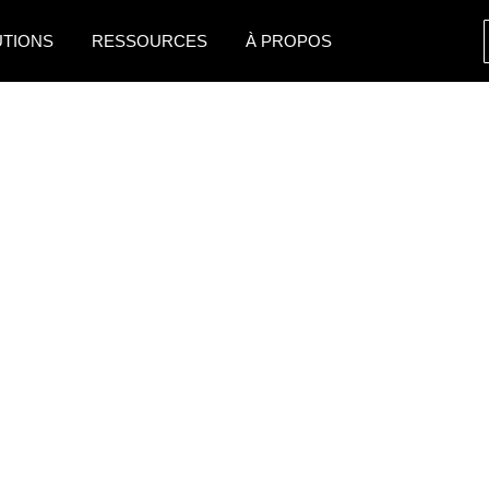
UTIONS
RESSOURCES
À PROPOS
AMERICAS
EUROPE
United States (English)
United Kingdom (Engli
Canada (English)
France (Français)
Canada (Français)
Deutschland (Deutsch)
México (Español)
Italia (Italiano)
Brasil (Português)
Nederlands (English)
Sweden (English)
Denmark (English)
Finland (English)