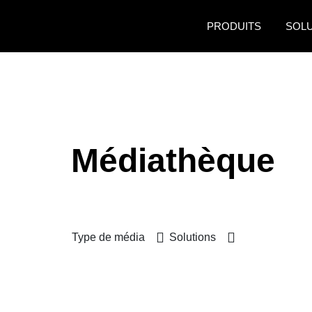
Aller au contenu principal
PRODUITS
SOL
Médiathèque
Type de média
Solutions