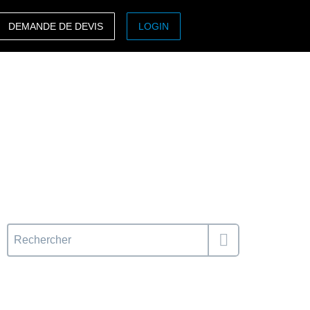
DEMANDE DE DEVIS
LOGIN
ASIA PACIFIC
sh)
Australia (English)
India (English)
日本（日本語)
Singapore (English)