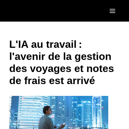
Aller au contenu principal
AMERICAS
L'IA au travail :
United States (English)
EUROPE
l'avenir de la gestion
Canada (English)
United Kingdom (English)
ASIA PACIFIC
des voyages et notes
Canada (Français)
France (Français)
Australia (English)
México (Español)
de frais est arrivé
Deutschland (Deutsch)
India (English)
Brasil (Português)
Italia (Italiano)
日本（日本語)
Nederlands (English)
Singapore (English)
Sweden (English)
Denmark (English)