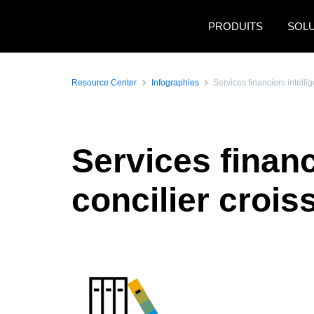
Aller au contenu principal
PRODUITS
SOL
Resource Center
Infographies
Services financiers intell
Services financ
concilier croi