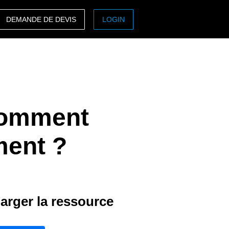
DEMANDE DE DEVIS
LOGIN
ASIA PACIFIC
sh)
Australia (English)
India (English)
 Comment
日本（日本語)
Singapore (English)
ment ?
arger la ressource