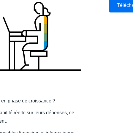
Téléch
Belgium (English)
España (Español)
Norway (English)
s en phase de croissance ?
ilité réelle sur leurs dépenses, ce
ent.
sables financiers et informatiques,