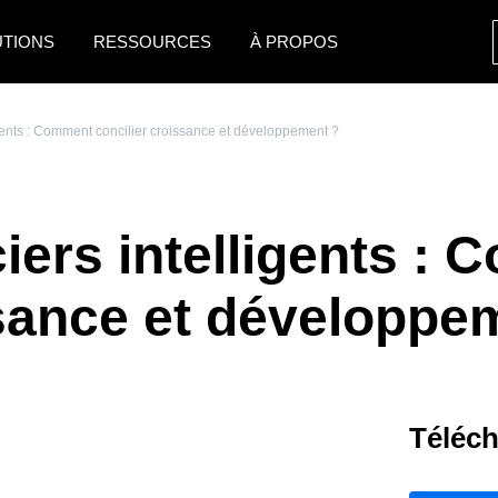
UTIONS
RESSOURCES
À PROPOS
AMERICAS
EUROPE
igents : Comment concilier croissance et développement ?
United States (English)
United Kingdom (Engli
Canada (English)
France (Français)
iers intelligents :
Canada (Français)
Deutschland (Deutsch)
México (Español)
Italia (Italiano)
ssance et développe
Brasil (Português)
Nederlands (English)
Sweden (English)
Téléch
Denmark (English)
Finland (English)