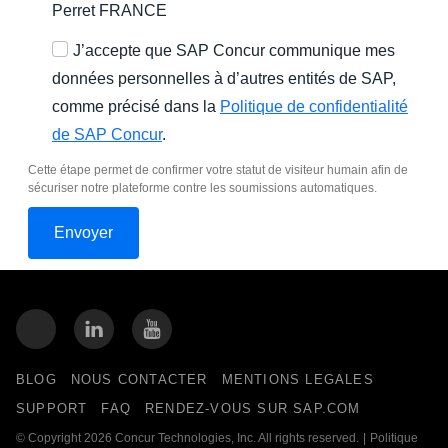
Perret FRANCE
J’accepte que SAP Concur communique mes
données personnelles à d’autres entités de SAP,
comme précisé dans la
Politique de confidentialité
de SAP Concur
.
Cette étape permet de confirmer votre statut de visiteur humain afin de
sécuriser notre plateforme contre les soumissions automatiques.
BLOG
NOUS CONTACTER
MENTIONS LEGALES
SUPPORT
FAQ
RENDEZ-VOUS SUR SAP.COM
© Copyright 2026 Concur Technologies, Inc. All rights reserved.
|
Politique