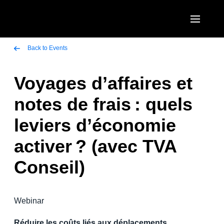
Aller au contenu principal
AMERICAS
Back to Events
United States (English)
Voyages d’affaires et
EUROPE
Canada (English)
notes de frais : quels
United Kingdom (English)
ASIA PACIFIC
Canada (Français)
leviers d’économie
France (Français)
Australia (English)
México (Español)
activer ? (avec TVA
Deutschland (Deutsch)
India (English)
Brasil (Português)
Conseil)
Italia (Italiano)
日本（日本語)
Nederlands (English)
Singapore (English)
Webinar
Sweden (English)
Réduire les coûts liés aux déplacements
Denmark (English)