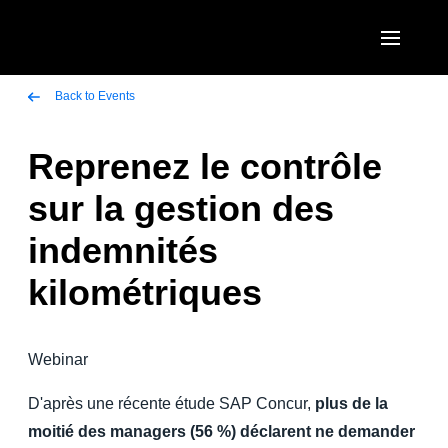
Aller au contenu principal
AMERICAS
Back to Events
United States (English)
Reprenez le contrôle
EUROPE
Canada (English)
sur la gestion des
United Kingdom (English)
ASIA PACIFIC
Canada (Français)
indemnités
France (Français)
Australia (English)
México (Español)
kilométriques
Deutschland (Deutsch)
India (English)
Brasil (Português)
Italia (Italiano)
日本（日本語)
Webinar
Nederlands (English)
Singapore (English)
D'après une récente étude SAP Concur,
plus de la
Sweden (English)
moitié des managers (56 %) déclarent ne demander
Denmark (English)