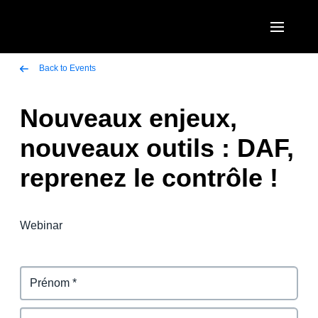
Aller au contenu principal
AMERICAS
Back to Events
United States (English)
Nouveaux enjeux,
EUROPE
Canada (English)
nouveaux outils : DAF,
United Kingdom (English)
ASIA PACIFIC
Canada (Français)
reprenez le contrôle !
France (Français)
Australia (English)
México (Español)
Deutschland (Deutsch)
India (English)
Brasil (Português)
Webinar
Italia (Italiano)
日本（日本語)
Nederlands (English)
Singapore (English)
Sweden (English)
Denmark (English)