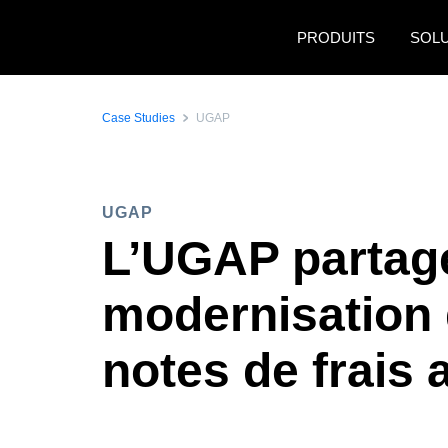
Aller au contenu principal
PRODUITS
SOL
Case Studies
UGAP
UGAP
L’UGAP partage
modernisation 
notes de frais