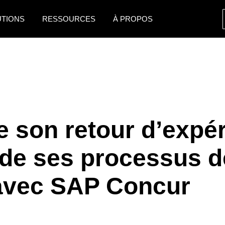
UTIONS
RESSOURCES
À PROPOS
AMERICAS
EUROPE
United States (English)
United Kingdom (Engli
Canada (English)
France (Français)
Canada (Français)
Deutschland (Deutsch)
 son retour d’expér
México (Español)
Italia (Italiano)
de ses processus d
Brasil (Português)
Nederlands (English)
Sweden (English)
 avec SAP Concur
Denmark (English)
Finland (English)