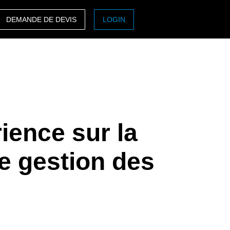
DEMANDE DE DEVIS
LOGIN
ASIA PACIFIC
sh)
Australia (English)
India (English)
日本（日本語)
ience sur la
Singapore (English)
e gestion des