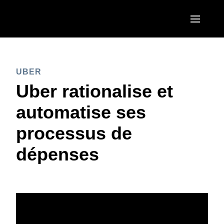
Aller au contenu principal
AMERICAS
UBER
United States (English)
EUROPE
Uber rationalise et
Canada (English)
United Kingdom (English)
automatise ses
ASIA PACIFIC
Canada (Français)
France (Français)
processus de
Australia (English)
México (Español)
Deutschland (Deutsch)
dépenses
India (English)
Brasil (Português)
Italia (Italiano)
日本（日本語)
Nederlands (English)
Singapore (English)
Sweden (English)
Denmark (English)