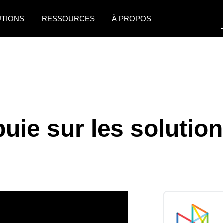
UTIONS
RESSOURCES
À PROPOS
AMERICAS
EUROPE
United States (English)
United Kingdom (Engli
Canada (English)
France (Français)
Canada (Français)
Deutschland (Deutsch)
uie sur les soluti
México (Español)
Italia (Italiano)
Brasil (Português)
Nederlands (English)
Sweden (English)
Denmark (English)
Finland (English)