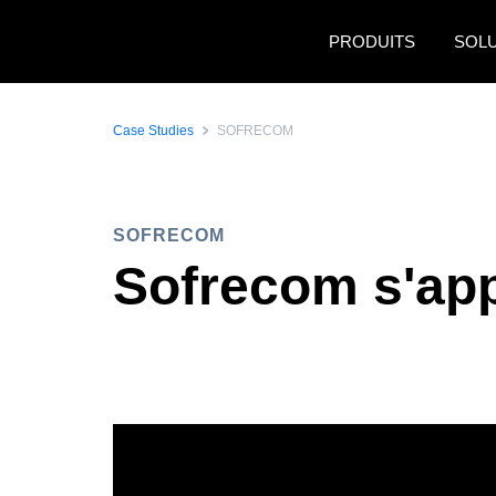
Aller au contenu principal
PRODUITS
SOL
Case Studies
SOFRECOM
SOFRECOM
Sofrecom s'app