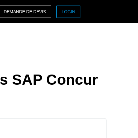
DEMANDE DE DEVIS
LOGIN
ASIA PACIFIC
sh)
Australia (English)
India (English)
日本（日本語)
ons SAP Concur
Singapore (English)