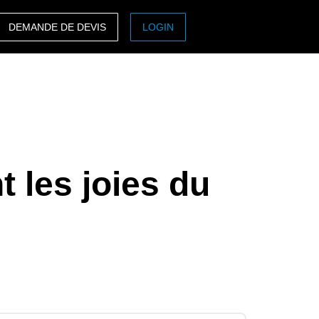
DEMANDE DE DEVIS
LOGIN
ASIA PACIFIC
sh)
Australia (English)
India (English)
日本（日本語)
 les joies du
Singapore (English)