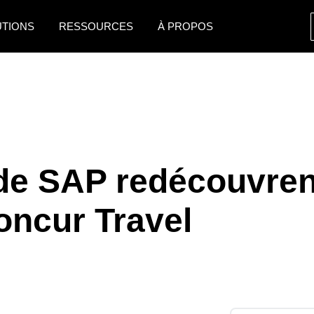
UTIONS
RESSOURCES
À PROPOS
AMERICAS
EUROPE
United States (English)
United Kingdom (Engli
Canada (English)
France (Français)
Canada (Français)
Deutschland (Deutsch)
e SAP redécouvrent
México (Español)
Italia (Italiano)
oncur Travel
Brasil (Português)
Nederlands (English)
Sweden (English)
Denmark (English)
Finland (English)