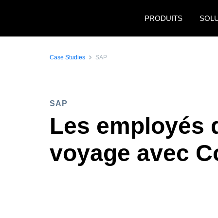
Aller au contenu principal
PRODUITS
SOL
Case Studies
SAP
SAP
Les employés d
voyage avec C