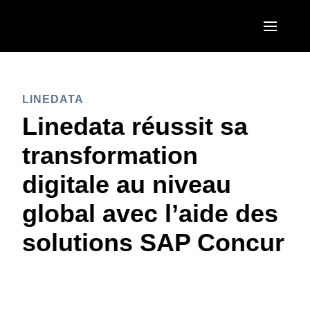
Aller au contenu principal
AMERICAS
LINEDATA
United States (English)
EUROPE
Linedata réussit sa
Canada (English)
United Kingdom (English)
transformation
ASIA PACIFIC
Canada (Français)
France (Français)
digitale au niveau
Australia (English)
México (Español)
Deutschland (Deutsch)
global avec l’aide des
India (English)
Brasil (Português)
Italia (Italiano)
solutions SAP Concur
日本（日本語)
Nederlands (English)
Singapore (English)
Sweden (English)
Denmark (English)