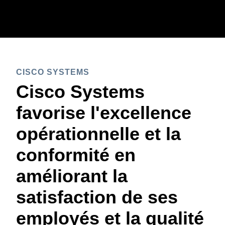
Aller au contenu principal
AMERICAS
CISCO SYSTEMS
United States (English)
EUROPE
Cisco Systems
Canada (English)
United Kingdom (English)
favorise l'excellence
ASIA PACIFIC
Canada (Français)
France (Français)
opérationnelle et la
Australia (English)
México (Español)
Deutschland (Deutsch)
conformité en
India (English)
Brasil (Português)
Italia (Italiano)
améliorant la
日本（日本語)
Nederlands (English)
satisfaction de ses
Singapore (English)
Sweden (English)
employés et la qualité
Denmark (English)