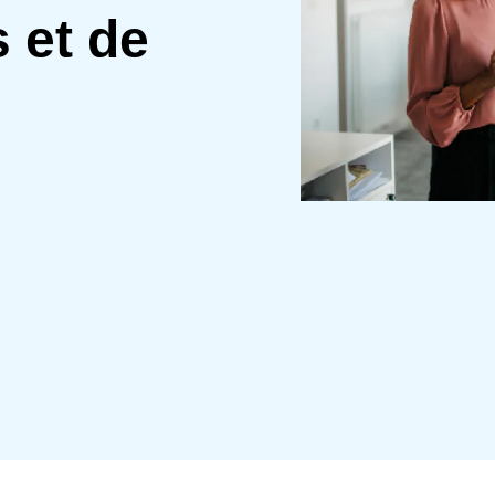
s et de
Belgium (English)
España (Español)
Norway (English)