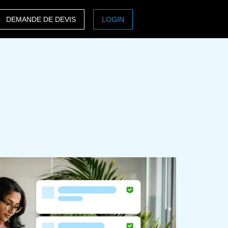
DEMANDE DE DEVIS
LOGIN
ASIA PACIFIC
sh)
Australia (English)
India (English)
日本（日本語)
Singapore (English)