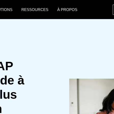
UTIONS
RESSOURCES
À PROPOS
AMERICAS
EUROPE
United States (English)
United Kingdom (Engli
Canada (English)
France (Français)
Canada (Français)
Deutschland (Deutsch)
SAP
México (Español)
Italia (Italiano)
de à
Brasil (Português)
Nederlands (English)
Sweden (English)
lus
Denmark (English)
n
Finland (English)