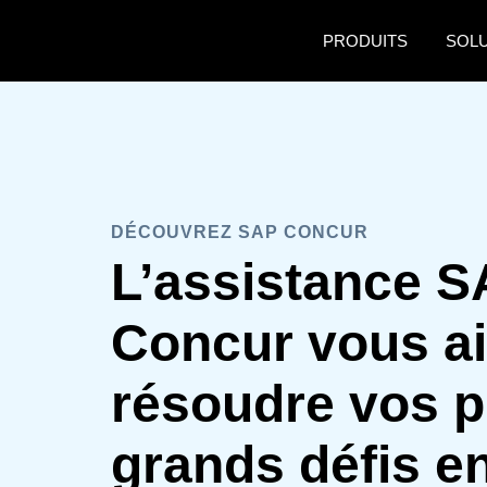
Aller au contenu principal
PRODUITS
SOL
DÉCOUVREZ SAP CONCUR
L’assistance 
Concur vous ai
résoudre vos p
grands défis e