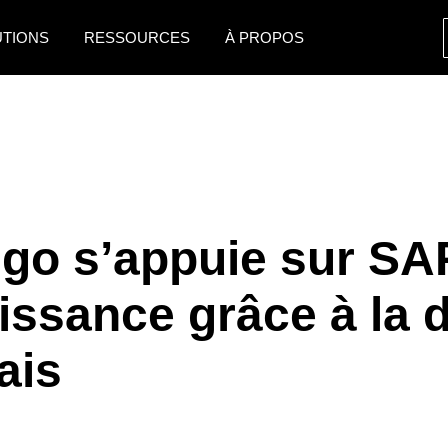
UTIONS
RESSOURCES
À PROPOS
AMERICAS
EUROPE
United States (English)
United Kingdom (Engli
Canada (English)
France (Français)
Canada (Français)
Deutschland (Deutsch)
go s’appuie sur SA
México (Español)
Italia (Italiano)
issance grâce à la d
Brasil (Português)
Nederlands (English)
Sweden (English)
ais
Denmark (English)
Finland (English)