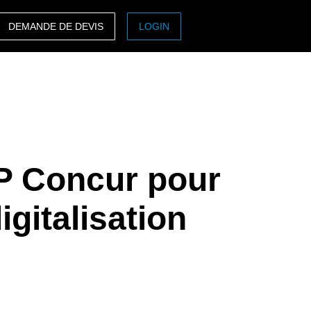
DEMANDE DE DEVIS
LOGIN
ASIA PACIFIC
sh)
Australia (English)
India (English)
日本（日本語)
P Concur pour
Singapore (English)
igitalisation