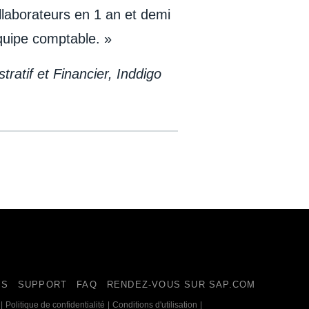
aborateurs en 1 an et demi
quipe comptable. »
ratif et Financier, Inddigo
ES
SUPPORT
FAQ
RENDEZ-VOUS SUR SAP.COM
|
Politique de confidentialité
|
Conditions d'utilisation
|