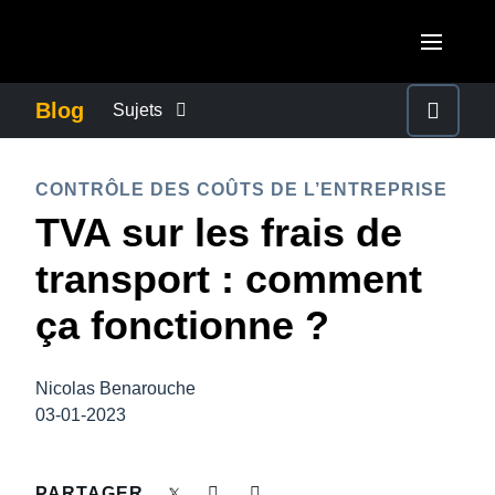
Aller au contenu principal
AMERICAS
Blog
Sujets
United States (English)
ACTUALITÉS DE L’ENTREPRISE
EUROPE
CONTRÔLE DES COÛTS DE L’ENTREPRISE
Canada (English)
TVA sur les frais de
United Kingdom (English)
CONTINUITÉ DES AFFAIRES
ASIA PACIFIC
Canada (Français)
transport : comment
France (Français)
Australia (English)
México (Español)
CONTRÔLE DES COÛTS DE L’ENTREPRISE
ça fonctionne ?
Deutschland (Deutsch)
India (English)
Brasil (Português)
Italia (Italiano)
CROISSANCE ET OPTIMISATION
日本（日本語)
Nicolas Benarouche
Nederlands (English)
03-01-2023
Singapore (English)
DÉVELOPPEMENT DURABLE
Sweden (English)
PARTAGER
Denmark (English)