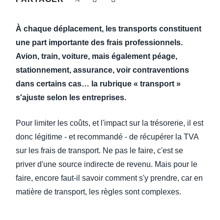
DEVOIR DE PROTECTION
Finland (English)
À chaque déplacement, les transports constituent
FRAIS DE DÉPLACEMENT
Belgium (English)
une part importante des frais professionnels.
Avion, train, voiture, mais également péage,
España (Español)
FRAUDE ET CONFORMITÉ
stationnement, assurance, voir contraventions
Norway (English)
dans certains cas… la rubrique « transport »
L’EXPÉRIENCE EMPLOYÉ
s'ajuste selon les entreprises.
Pour limiter les coûts, et l'impact sur la trésorerie, il est
donc légitime - et recommandé - de récupérer la TVA
sur les frais de transport. Ne pas le faire, c'est se
priver d'une source indirecte de revenu. Mais pour le
faire, encore faut-il savoir comment s'y prendre, car en
matière de transport, les règles sont complexes.