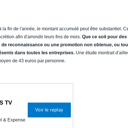
Belgium (English)
España (Español)
 à la fin de l'année, le montant accumulé peut être substantiel. C
Norway (English)
scrétion afin d'arrondir leurs fins de mois.
Que ce soit pour des
e de reconnaissance ou une promotion non obtenue, ou tou
ésents dans toutes les entreprises.
Une étude montrait d'ail
 moyen de 43 euros par personne.
S TV
Voir le replay
vel & Expense