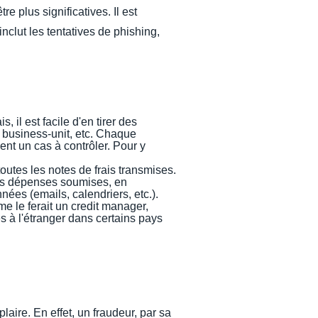
 plus significatives. Il est
clut les tentatives de phishing,
, il est facile d'en tirer des
 business-unit, etc. Chaque
ent un cas à contrôler. Pour y
outes les notes de frais transmises.
 des dépenses soumises, en
ées (emails, calendriers, etc.).
e le ferait un credit manager,
s à l'étranger dans certains pays
aire. En effet, un fraudeur, par sa