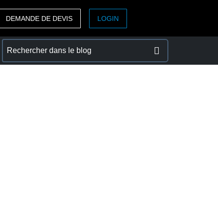
DEMANDE DE DEVIS
LOGIN
ASIA PACIFIC
sh)
Australia (English)
India (English)
日本（日本語)
Singapore (English)