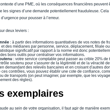
contexte d’une PME, où les conséquences financières peuvent être
re les signes d’une demande potentiellement frauduleuse. Cela in
 d’urgence pour pousser à l’erreur.
ur deux leviers :
onnée
: à partir des informations quantitatives de vos notes de frais
 et des médianes par personne, service, déplacement, filiale ou
stique significatif par rapport à la norme est donc potentiellem
r des bons outils pour centraliser vos informations.
soutenu
: votre service comptable peut passer au crible 20% de t
ntrôle soutenu pour s'assurer de la légitimité et de la véracité
 en demandant des relevés bancaires et en croisant d'autres donn
de ces contrôles, vous pouvez établir une cote de confiance, comm
 ou de transports (on peut imaginer, par exemple, que les voyage
hement des règles).
s exemplaires
ude au sein de votre organisation, il faut agir de manière exempl