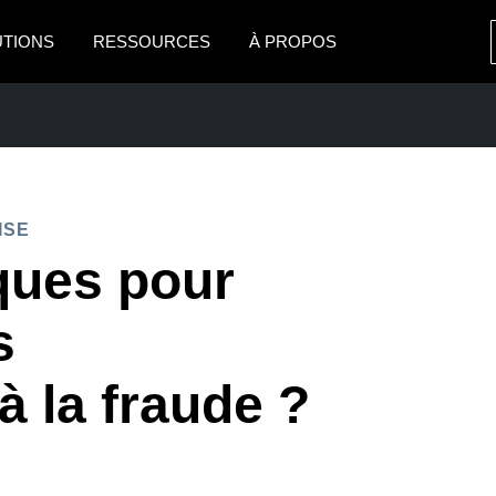
UTIONS
RESSOURCES
À PROPOS
AMERICAS
EUROPE
United States (English)
United Kingdom (Engli
Canada (English)
France (Français)
ISE
Canada (Français)
Deutschland (Deutsch)
ques pour
México (Español)
Italia (Italiano)
PRISE
s
Brasil (Português)
Nederlands (English)
à la fraude ?
Sweden (English)
Denmark (English)
Finland (English)