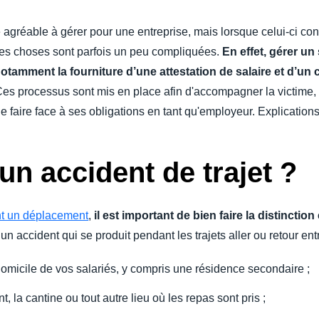
Belgium (English)
agréable à gérer pour une entreprise, mais lorsque celui-ci conce
España (Español)
, les choses sont parfois un peu compliquées.
En effet, gérer un 
tamment la fourniture d’une attestation de salaire et d’un cer
Norway (English)
es processus sont mis en place afin d'accompagner la victime, 
de faire face à ses obligations en tant qu'employeur. Explications
un accident de trajet ?
nt un déplacement
,
il est important de bien faire la distinction
un accident qui se produit pendant les trajets aller ou retour entr
du domicile de vos salariés, y compris une résidence secondaire ;
ant, la cantine ou tout autre lieu où les repas sont pris ;