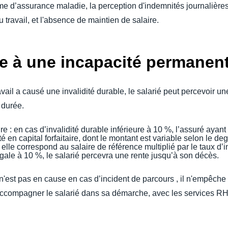
me d’assurance maladie, la perception d'indemnités journalières, l
u travail, et l'absence de maintien de salaire.
te à une incapacité permanen
travail a causé une invalidité durable, le salarié peut percevoir un
 durée.
aire : en cas d’invalidité durable inférieure à 10 %, l’assuré aya
 en capital forfaitaire, dont le montant est variable selon le de
: elle correspond au salaire de référence multiplié par le taux d’
ale à 10 %, le salarié percevra une rente jusqu’à son décès.
 n'est pas en cause en cas d’incident de parcours , il n'empêche
ccompagner le salarié dans sa démarche, avec les services RH 