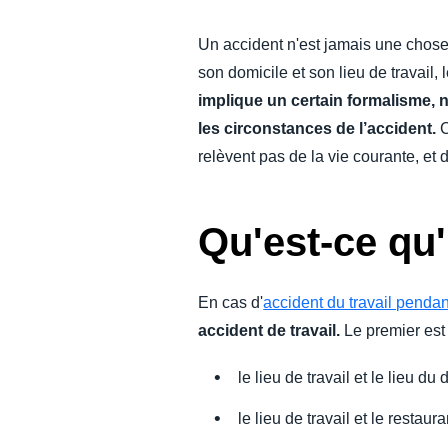
DEVOIR DE PROTECTION
Un accident n'est jamais une chose 
son domicile et son lieu de travail
FRAIS DE DÉPLACEMENT
implique un certain formalisme, no
les circonstances de l’accident.
C
FRAUDE ET CONFORMITÉ
relèvent pas de la vie courante, et 
L’EXPÉRIENCE EMPLOYÉ
Qu'est-ce qu'
En cas d'
accident du travail penda
accident de travail.
Le premier est 
le lieu de travail et le lieu 
le lieu de travail et le restaur