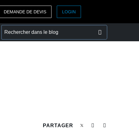
DEMANDE DE DEVIS
LOGIN
ASIA PACIFIC
sh)
Australia (English)
India (English)
日本（日本語)
Singapore (English)
PARTAGER