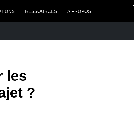
UTIONS
RESSOURCES
À PROPOS
AMERICAS
EUROPE
United States (English)
United Kingdom (Engli
Canada (English)
France (Français)
Canada (Français)
Deutschland (Deutsch)
 les
México (Español)
Italia (Italiano)
PRISE
ajet ?
Brasil (Português)
Nederlands (English)
Sweden (English)
Denmark (English)
Finland (English)