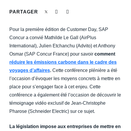
DEVOIR DE PROTECTION
PARTAGER
Finland (English)
FRAIS DE DÉPLACEMENT
Belgium (English)
Pour la première édition de Customer Day, SAP
España (Español)
Concur a convié Mathilde Le Gall (AirPlus
FRAUDE ET CONFORMITÉ
International), Julien Etchanchu (Advito) et Anthony
Norway (English)
Osmar (SAP Concur France) pour savoir
comment
L’EXPÉRIENCE EMPLOYÉ
réduire les émissions carbone dans le cadre des
voyages d’affaires
.
Cette conférence plénière a été
l’occasion d’évoquer les moyens concrets à mettre en
place pour s’engager face à cet enjeu. Cette
conférence a également été l’occasion de découvrir le
témoignage vidéo exclusif de Jean-Christophe
Pharose (Schneider Electric) sur ce sujet.
La législation impose aux entreprises de mettre en