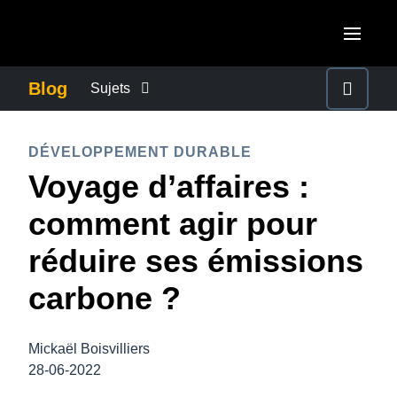
Aller au contenu principal
AMERICAS
Blog
Sujets
United States (English)
ACTUALITÉS DE L’ENTREPRISE
EUROPE
DÉVELOPPEMENT DURABLE
Canada (English)
Voyage d’affaires :
United Kingdom (English)
CONTINUITÉ DES AFFAIRES
ASIA PACIFIC
Canada (Français)
comment agir pour
France (Français)
Australia (English)
México (Español)
CONTRÔLE DES COÛTS DE L’ENTREPRISE
réduire ses émissions
Deutschland (Deutsch)
India (English)
Brasil (Português)
carbone ?
Italia (Italiano)
CROISSANCE ET OPTIMISATION
日本（日本語)
Nederlands (English)
Singapore (English)
Mickaël Boisvilliers
DÉVELOPPEMENT DURABLE
Sweden (English)
28-06-2022
Denmark (English)