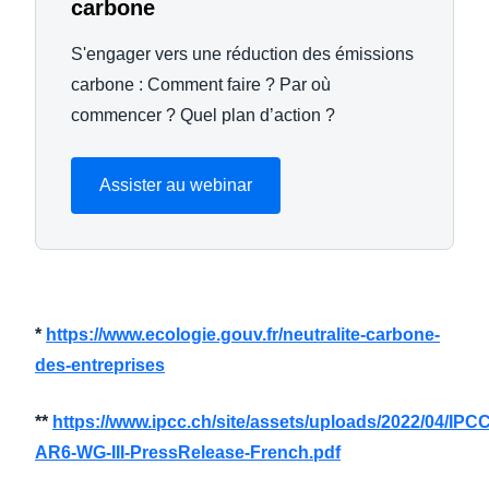
carbone
S'engager vers une réduction des émissions
carbone : Comment faire ? Par où
commencer ? Quel plan d’action ?
Assister au webinar
*
https://www.ecologie.gouv.fr/neutralite-carbone-
des-entreprises
**
https://www.ipcc.ch/site/assets/uploads/2022/04/IPCC
AR6-WG-III-PressRelease-French.pdf